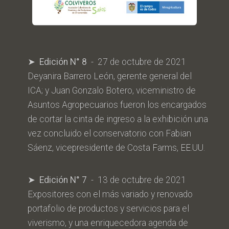
➤ Edición N° 8
- 27 de octubre de 2021
Deyanira Barrero León, gerente general del
ICA; y Juan Gonzalo Botero, viceministro de
Asuntos Agropecuarios fueron los encargados
de cortar la cinta de ingreso a la exhibición una
vez concluido el conservatorio con Fabian
Sáenz, vicepresidente de Costa Farms, EE.UU.
➤ Edición N° 7
- 13 de octubre de 2021
Expositores con el más variado y renovado
portafolio de productos y servicios para el
viverismo, y una enriquecedora agenda de